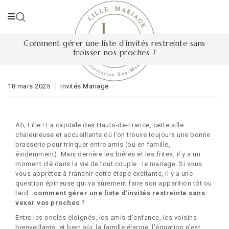
Skip
to
content
Comment gérer une liste d’invités restreinte sans
froisser nos proches ?
18 mars 2025
Invités Mariage
Ah, Lille ! La capitale des Hauts-de-France, cette ville
chaleureuse et accueillante où l’on trouve toujours une bonne
brasserie pour trinquer entre amis (ou en famille,
évidemment). Mais derrière les bières et les frites, il y a un
moment clé dans la vie de tout couple : le mariage. Si vous
vous apprêtez à franchir cette étape excitante, il y a une
question épineuse qui va sûrement faire son apparition tôt ou
tard :
comment gérer une liste d’invités restreinte sans
vexer vos proches
?
Entre les oncles éloignés, les amis d’enfance, les voisins
bienveillants, et bien sûr, la famille élargie, l’équation n’est