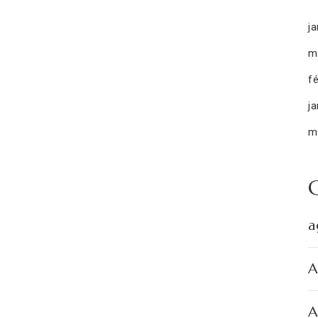
ja
m
fé
ja
m
a
A
A