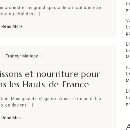
L
 orchestrer un grand spectacle où tout doit être
po
rtout du côté des […]
Va
Read More
L
po
Li
Un
Traiteur Mariage
Ma
R
ssons et nourriture pour
Un
Ma
s les Hauts-de-France
Li
L
hon. Mais quand il s’agit de choisir le menu et les
po
s, ça devient […]
Read More