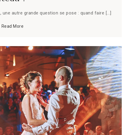
be, une autre grande question se pose : quand faire […]
P
Read More
R
S
T
V
V