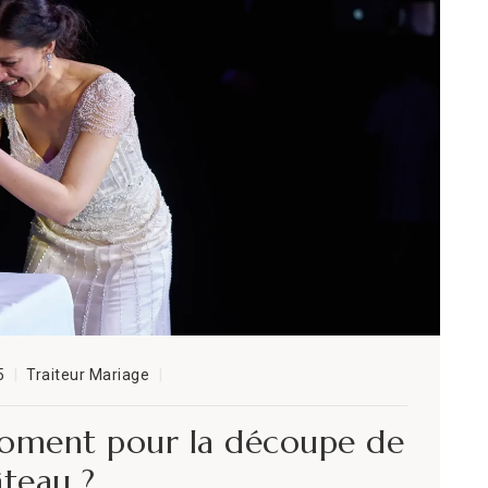
I
I
L
M
N
O
5
Traiteur Mariage
P
moment pour la découpe de
teau ?
P