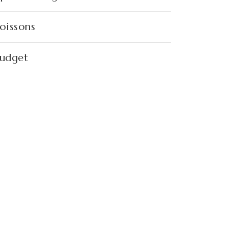
oissons
udget
érémonies
oiffure maquillage
onseils
ostume mariage
émarches administratives