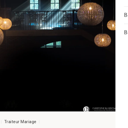
B
B
C
C
C
c
D
Traiteur Mariage