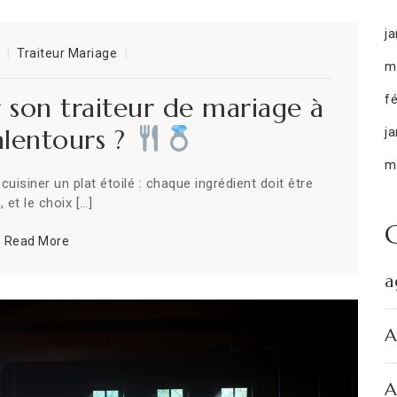
ja
Traiteur Mariage
m
son traiteur de mariage à
fé
 alentours ?
ja
m
uisiner un plat étoilé : chaque ingrédient doit être
, et le choix […]
Read More
a
A
A