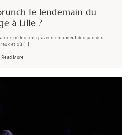
É
 brunch le lendemain du
e à Lille ?
E
 charme, où les rues pavées résonnent des pas des
eux et où […]
F
Read More
F
G
I
I